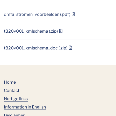
dmfa_stromen_voorbeelden (.pdf)
t820v001_xmlschema (.zip)
t820v001_xmlschema_doc (.zip)
Home
Contact
Nuttige links
Information in English
Disclaimer